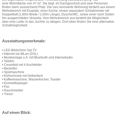
eine Wohnfläche von 47 m². Sie liegt im Dachgeschoß und zwei Personen
finden darin ausreichend Platz. Die neu renovierte Wohnung besteht aus einem
Wohnbereich mit Essplatz, einer Küche, einem separatem Schlafzimmer mit
Doppelbett (1,80m Breite / 2,00m Länge), Dusche/WC, sowie einer nach Süden
hin ausgerichteten Veranda. Vom Wohnbereich aus besteht die Möglichkeit
über eine Leiter in das Juchhe zu steigen. Dort oben finden Sie eine alternative
Schlafmöglichkeit.
Ausstattungsmerkmale:
• LED-Bildschirm Sat-TV
• Internet via WLan (DSL)
• Musikanlage u.A. mit Bluetooth und Internetradio
• Telefon
• Ceranfeld mit 4 Kochfelder
• Backofen
• Spülmaschine
• Kühlschrank mit Gefrierfach
• Kaffeemaschine, Wasserkocher, Toaster
• Kosmetikspiegel
• Fön
• Rauchmelder
• Tresor
Auf einen Blick: