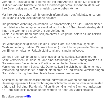
verringern. Bis spätestens eine Woche vor Ihrer Anreise sollten Sie uns je ein
Bild der Vor- und Rückseite dieses Ausweises per eMail zusenden, damit wir
Ihre Daten zeitig an das Tourismusbüro weitergeben können.
Vor Ihrer Anreise geben wir Ihnen noch Informationen zur Anfahrt zu unserem
Haus und zur Schlüsselübergabe bekannt.
Die gebuchte Wohnung(en) können Sie am Anreisetag ab 14:00 Uhr beziehen,
nach telefonischer Absprache eventuell auch schon früher. Am Abreisetag steht
Ihnen die Wohnung bis 10:00 Uhr zur Verfügung.
Gäste, die mit der Bahn anreisen, holen wir auch gerne, sofern es uns zeitlich
möglich ist, am Bahnhof ab.
Bei Wohnungsbezug finden Sie die Füssen Card, die bereits ausgefüllte
Gästeanmeldung und den WLan-Schlüssel (in der Infomappe) in der Wohnung
vor. Einem erholsamen Urlaub steht somit nichts mehr im Wege.
Generell raten wir Ihnen zum Abschluss einer Reiserücktrittsversicherung.
Somit vermeiden Sie, dass im Falle einer Stornierung nicht unnötig Kosten auf
Sie zukommen. Verschiedene Kreditkarten enthalten bereits diese
Versicherung in Ihrem Basispreis. Daher sollten Sie sich, bevor Sie eine neue
Versicherung abschließen, darüber informieren, ob und welche Versicherungen
Sie mit dem Bezug Ihrer Kreditkarte bereits erworben haben.
Sollten wir aufgrund eines Beherbergungsverbotes wegen behördlicher
Untersagung unsere Ferienwohnungen nicht für touristische Zwecke vermieten
dürfen, z.B. bei einer Pandemie, fallen für den Gast keine Stornierungskosten
an. Bereits geleistete Anzahlungen werden an den Gast zurückerstattet.
Es gelten unsere
AGBs
.