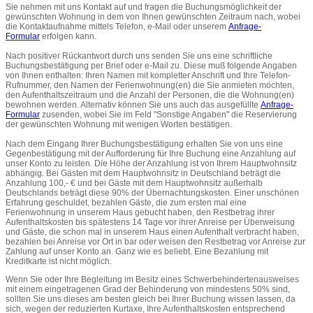
Sie nehmen mit uns Kontakt auf und fragen die Buchungsmöglichkeit der
gewünschten Wohnung in dem von Ihnen gewünschten Zeitraum nach, wobei
die Kontaktaufnahme mittels Telefon, e-Mail oder unserem
Anfrage-
Formular
erfolgen kann.
Nach positiver Rückantwort durch uns senden Sie uns eine schriftliche
Buchungsbestätigung per Brief oder e-Mail zu. Diese muß folgende Angaben
von Ihnen enthalten: Ihren Namen mit kompletter Anschrift und Ihre Telefon-
Rufnummer, den Namen der Ferienwohnung(en) die Sie anmieten möchten,
den Aufenthaltszeitraum und die Anzahl der Personen, die die Wohnung(en)
bewohnen werden. Alternativ können Sie uns auch das ausgefüllte
Anfrage-
Formular
zusenden, wobei Sie im Feld "Sonstige Angaben" die Reservierung
der gewünschten Wohnung mit wenigen Worten bestätigen.
Nach dem Eingang Ihrer Buchungsbestätigung erhalten Sie von uns eine
Gegenbestätigung mit der Aufforderung für Ihre Buchung eine Anzahlung auf
unser Konto zu leisten. Die Höhe der Anzahlung ist von Ihrem Hauptwohnsitz
abhängig. Bei Gästen mit dem Hauptwohnsitz in Deutschland beträgt die
Anzahlung 100,- € und bei Gäste mit dem Hauptwohnsitz außerhalb
Deutschlands beträgt diese 90% der Übernachtungskosten. Einer unschönen
Erfahrung geschuldet, bezahlen Gäste, die zum ersten mal eine
Ferienwohnung in unserem Haus gebucht haben, den Restbetrag ihrer
Aufenthaltskosten bis spätestens 14 Tage vor ihrer Anreise per Überweisung
und Gäste, die schon mal in unserem Haus einen Aufenthalt verbracht haben,
bezahlen bei Anreise vor Ort in bar oder weisen den Restbetrag vor Anreise zur
Zahlung auf unser Konto an. Ganz wie es beliebt. Eine Bezahlung mit
Kreditkarte ist nicht möglich.
Wenn Sie oder Ihre Begleitung im Besitz eines Schwerbehindertenausweises
mit einem eingetragenen Grad der Behinderung von mindestens 50% sind,
sollten Sie uns dieses am besten gleich bei Ihrer Buchung wissen lassen, da
sich, wegen der reduzierten Kurtaxe, Ihre Aufenthaltskosten entsprechend