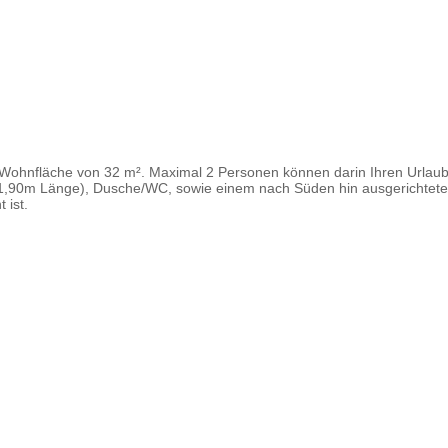
e Wohnfläche von 32 m². Maximal 2 Personen können darin Ihren Urla
/ 1,90m Länge), Dusche/WC, sowie einem nach Süden hin ausgerichtet
 ist.