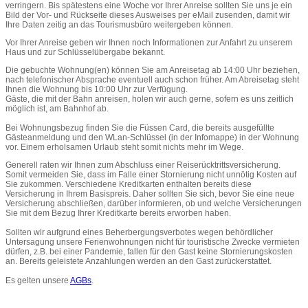
verringern. Bis spätestens eine Woche vor Ihrer Anreise sollten Sie uns je ein
Bild der Vor- und Rückseite dieses Ausweises per eMail zusenden, damit wir
Ihre Daten zeitig an das Tourismusbüro weitergeben können.
Vor Ihrer Anreise geben wir Ihnen noch Informationen zur Anfahrt zu unserem
Haus und zur Schlüsselübergabe bekannt.
Die gebuchte Wohnung(en) können Sie am Anreisetag ab 14:00 Uhr beziehen,
nach telefonischer Absprache eventuell auch schon früher. Am Abreisetag steht
Ihnen die Wohnung bis 10:00 Uhr zur Verfügung.
Gäste, die mit der Bahn anreisen, holen wir auch gerne, sofern es uns zeitlich
möglich ist, am Bahnhof ab.
Bei Wohnungsbezug finden Sie die Füssen Card, die bereits ausgefüllte
Gästeanmeldung und den WLan-Schlüssel (in der Infomappe) in der Wohnung
vor. Einem erholsamen Urlaub steht somit nichts mehr im Wege.
Generell raten wir Ihnen zum Abschluss einer Reiserücktrittsversicherung.
Somit vermeiden Sie, dass im Falle einer Stornierung nicht unnötig Kosten auf
Sie zukommen. Verschiedene Kreditkarten enthalten bereits diese
Versicherung in Ihrem Basispreis. Daher sollten Sie sich, bevor Sie eine neue
Versicherung abschließen, darüber informieren, ob und welche Versicherungen
Sie mit dem Bezug Ihrer Kreditkarte bereits erworben haben.
Sollten wir aufgrund eines Beherbergungsverbotes wegen behördlicher
Untersagung unsere Ferienwohnungen nicht für touristische Zwecke vermieten
dürfen, z.B. bei einer Pandemie, fallen für den Gast keine Stornierungskosten
an. Bereits geleistete Anzahlungen werden an den Gast zurückerstattet.
Es gelten unsere
AGBs
.