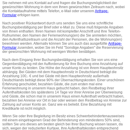
Sie nehmen mit uns Kontakt auf und fragen die Buchungsmöglichkeit der
gewünschten Wohnung in dem von Ihnen gewünschten Zeitraum nach, wobei
die Kontaktaufnahme mittels Telefon, e-Mail oder unserem
Anfrage-
Formular
erfolgen kann.
Nach positiver Rückantwort durch uns senden Sie uns eine schriftliche
Buchungsbestätigung per Brief oder e-Mail zu. Diese muß folgende Angaben
von Ihnen enthalten: Ihren Namen mit kompletter Anschrift und Ihre Telefon-
Rufnummer, den Namen der Ferienwohnung(en) die Sie anmieten möchten,
den Aufenthaltszeitraum und die Anzahl der Personen, die die Wohnung(en)
bewohnen werden. Alternativ können Sie uns auch das ausgefüllte
Anfrage-
Formular
zusenden, wobei Sie im Feld "Sonstige Angaben" die Reservierung
der gewünschten Wohnung mit wenigen Worten bestätigen.
Nach dem Eingang Ihrer Buchungsbestätigung erhalten Sie von uns eine
Gegenbestätigung mit der Aufforderung für Ihre Buchung eine Anzahlung auf
unser Konto zu leisten. Die Höhe der Anzahlung ist von Ihrem Hauptwohnsitz
abhängig. Bei Gästen mit dem Hauptwohnsitz in Deutschland beträgt die
Anzahlung 100,- € und bei Gäste mit dem Hauptwohnsitz außerhalb
Deutschlands beträgt diese 90% der Übernachtungskosten. Einer unschönen
Erfahrung geschuldet, bezahlen Gäste, die zum ersten mal eine
Ferienwohnung in unserem Haus gebucht haben, den Restbetrag ihrer
Aufenthaltskosten bis spätestens 14 Tage vor ihrer Anreise per Überweisung
und Gäste, die schon mal in unserem Haus einen Aufenthalt verbracht haben,
bezahlen bei Anreise vor Ort in bar oder weisen den Restbetrag vor Anreise zur
Zahlung auf unser Konto an. Ganz wie es beliebt. Eine Bezahlung mit
Kreditkarte ist nicht möglich.
Wenn Sie oder Ihre Begleitung im Besitz eines Schwerbehindertenausweises
mit einem eingetragenen Grad der Behinderung von mindestens 50% sind,
sollten Sie uns dieses am besten gleich bei Ihrer Buchung wissen lassen, da
sich, wegen der reduzierten Kurtaxe, Ihre Aufenthaltskosten entsprechend